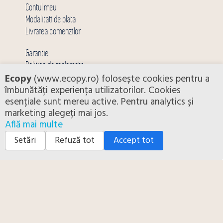
Contul meu
Modalitati de plata
Livrarea comenzilor
Garantie
Politica de reclamatii
Ecopy
(www.ecopy.ro) folosește cookies pentru a
Politica de retur
îmbunătăți experiența utilizatorilor. Cookies
CERE O OFERTA
esențiale sunt mereu active. Pentru analytics și
marketing alegeți mai jos.
Click aici pentru a fi contactat de catre unul din reprezentantii nostri.
Află mai multe
Setări
Refuză tot
Accept tot
URMARESTE-NE PE
Facebook
|
Youtube