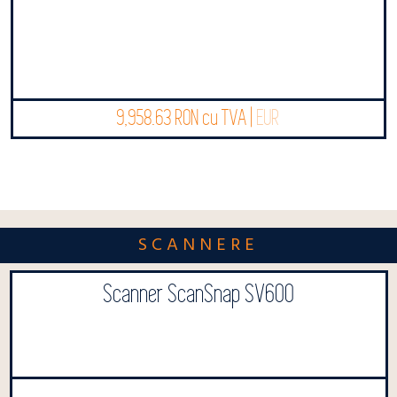
9,958.63 RON cu TVA |
EUR
SCANNERE
Scanner ScanSnap SV600