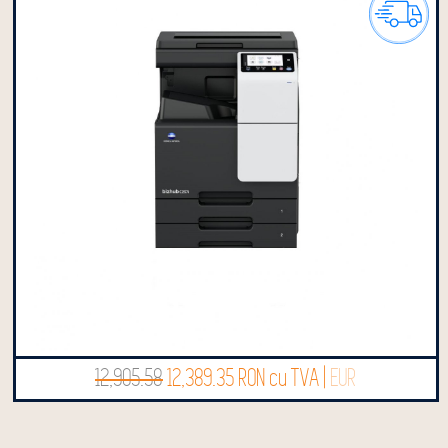
12,905.58
12,389.35 RON cu TVA |
EUR