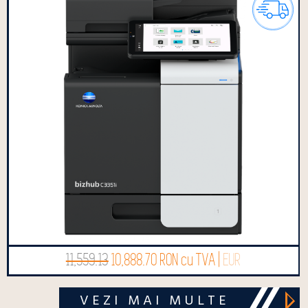
11,559.13
10,888.70 RON cu TVA |
EUR
VEZI MAI MULTE