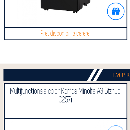
Pret disponibil la cerere
IMP
Multifunctionala color Konica Minolta A3 Bizhub
C257i