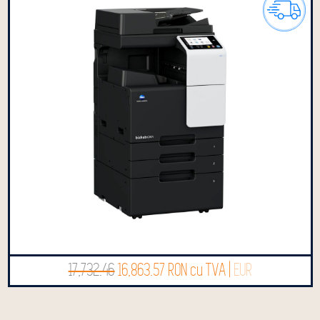
17,732.46
16,863.57 RON cu TVA |
EUR