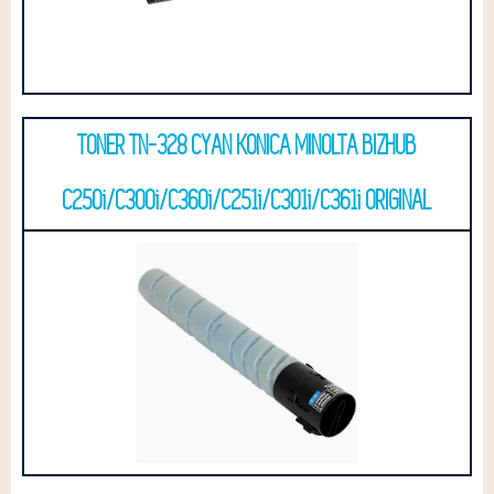
TONER TN-328 CYAN KONICA MINOLTA BIZHUB
C250i/C300i/C360i/C251i/C301i/C361i ORIGINAL