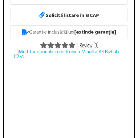
Solicită listare în SICAP
Garantie inclusă:
12
luni
[extinde garanția]
|
Review (0)