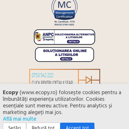
0753 542 222
CLICK PENTRU DETALII SEAP
Ecopy
(www.ecopy.ro) folosește cookies pentru a
îmbunătăți experiența utilizatorilor. Cookies
esențiale sunt mereu active. Pentru analytics și
Copyright 2026 ©nscopiers. All rights reserved.
marketing alegeți mai jos.
Află mai multe
ANPC
Termeni si conditii
Politica de confidentialitate
Politica de utilizare Cookie-uri
Setări cookies
Setări
Refuză tot
Accept tot