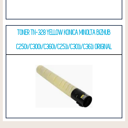
TONER TN-328 YELLOW KONICA MINOLTA BIZHUB
C250i/C300i/C360i/C251i/C301i/C361i ORIGINAL