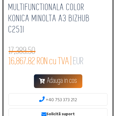
MULTIFUNCTIONALA COLOR
KONICA MINOLTA A3 BIZHUB
C251I
17,389.50
16,867.82 RON cu TVA |
EUR
Adauga in cos
+40 753 373 212
Solicită suport