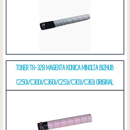
TONER TN-328 MAGENTA KONICA MINOLTA BIZHUB
C250i/C300i/C360i/C251i/C301i/C361i ORIGINAL