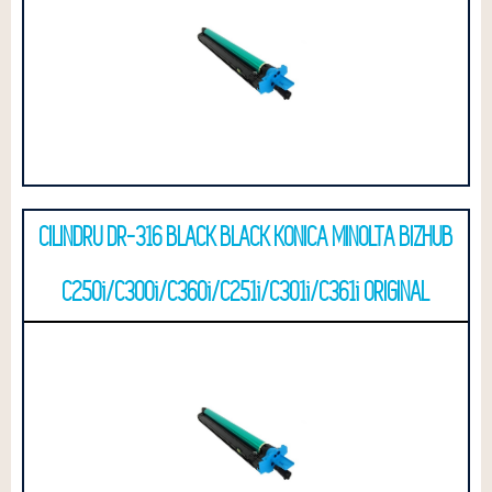
CILINDRU DR-316 BLACK BLACK KONICA MINOLTA BIZHUB
C250i/C300i/C360i/C251i/C301i/C361i ORIGINAL