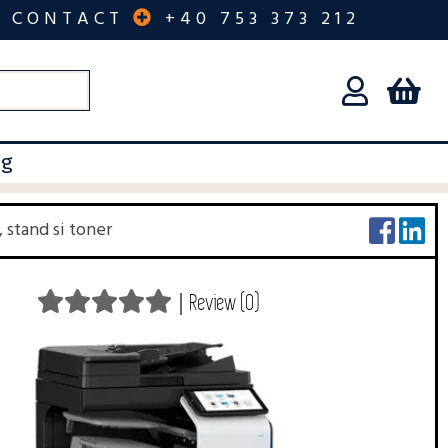
CONTACT
+40 753 373 212
og
 stand si toner
|
Review (0)