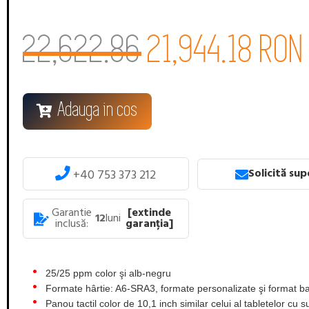
22,622.86
21,944.18 RON
Adauga in cos
Solicită su
+40 753 373 212
Garantie
[extinde
12
luni
inclusă:
garanția]
25/25 ppm color şi alb-negru
Formate hârtie: A6-SRA3, formate personalizate şi format b
Panou tactil color de 10,1 inch similar celui al tabletelor cu su