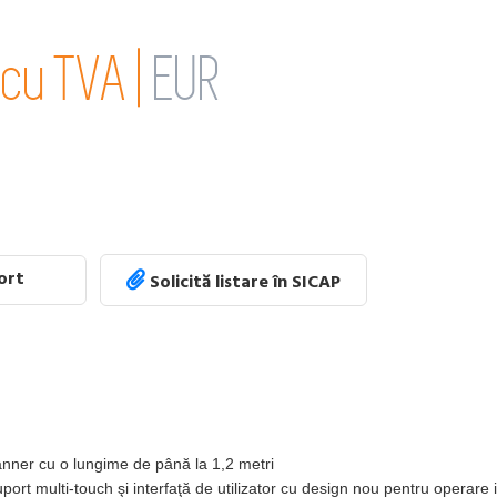
 cu TVA |
EUR
port
Solicită listare în SICAP
anner cu o lungime de până la 1,2 metri
port multi-touch şi interfaţă de utilizator cu design nou pentru operare int