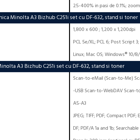
25-400% in pasi de 0.1%; zoo
ica Minolta A3 Bizhub C251i set cu DF-632, stand si toner
1,800 x 600 ; 1,200 x 1,200dpi
PCL 5e/XL
;
PCL 6
;
Post Script 3
Linux
;
Mac OS
;
Windows® 10/8/
inolta A3 Bizhub C251i set cu DF-632, stand si toner
Scan-to-eMail (Scan-to-Me) S
-USB Scan-to-WebDAV Scan-to
A5-A3
JPEG; TIFF; PDF; Compact PDF; 
DF; PDF/A 1a and 1b; Searchab