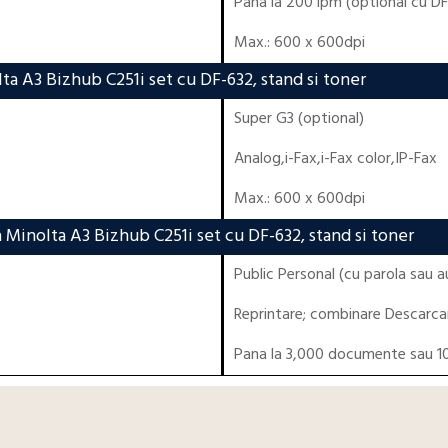
Pana la 200 ipm (optional cu D
Max.: 600 x 600dpi
ta A3 Bizhub C251i set cu DF-632, stand si toner
Super G3 (optional)
Analog,i-Fax,i-Fax color,IP-Fax
Max.: 600 x 600dpi
 Minolta A3 Bizhub C251i set cu DF-632, stand si toner
Public Personal (cu parola sau a
Reprintare; combinare Descarcar
Pana la 3,000 documente sau 10