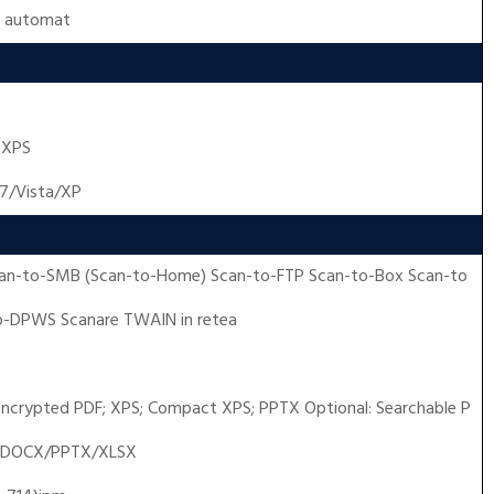
m automat
;
XPS
7/Vista/XP
can-to-SMB (Scan-to-Home) Scan-to-FTP Scan-to-Box Scan-to
-DPWS Scanare TWAIN in retea
Encrypted PDF; XPS; Compact XPS; PPTX Optional: Searchable P
le DOCX/PPTX/XLSX