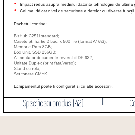
Impact redus asupra mediului datorită tehnologiei de ultimă
Cel mai ridicat nivel de securitate a datelor cu diverse funcţi
Pachetul contine:
BizHub C251i standard;
Casete pt. hartie 2 buc. x 500 file (format A4/A3);
Memorie Ram 8GB;
Box Unit, SSD 256GB;
Alimentator documente reversibil DF 632;
Unitate Duplex (print fata/verso);
Stand cu role;
Set tonere CMYK .
Echipamentul poate fi configurat si cu alte accesorii.
Specificatii produs (42)
C