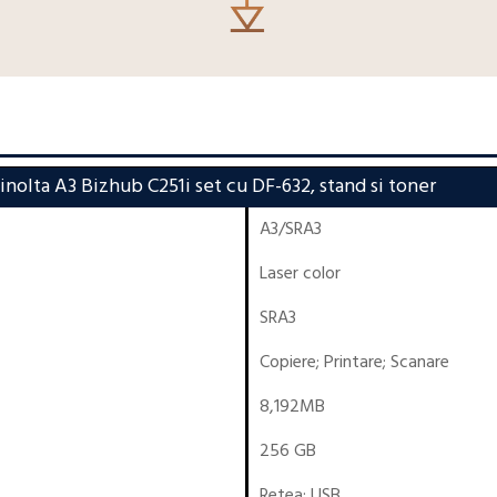
nolta A3 Bizhub C251i set cu DF-632, stand si toner
A3/SRA3
Laser color
SRA3
Copiere
;
Printare
;
Scanare
8,192MB
256 GB
Retea
;
USB