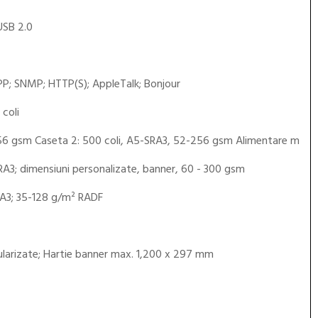
USB 2.0
PP; SNMP; HTTP(S); AppleTalk; Bonjour
coli
256 gsm Caseta 2: 500 coli, A5-SRA3, 52-256 gsm Alimentare m
SRA3; dimensiuni personalizate, banner, 60 - 300 gsm
6-A3; 35-128 g/m² RADF
ularizate; Hartie banner max. 1,200 x 297 mm