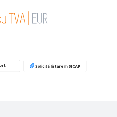
cu TVA |
EUR
port
Solicită listare în SICAP