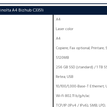
inolta A4 Bizhub C3351i
A4
Laser color
A4
Copiere
;
Fax optional
;
Printare
;
5120MB
256 GB SSD (standard) / 1 TB SS
Retea
;
USB
10/100/1,000-Base-T Ethernet; 
Wi-Fi 802.11 b/g/n/ac
TCP/IP (IPv4 / IPv6); SMB; LPD;