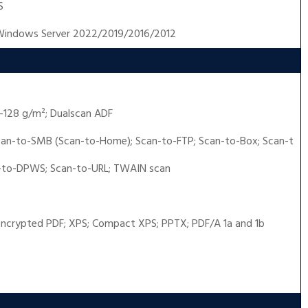
S
indows Server 2022/2019/2016/2012
0–128 g/m²; Dualscan ADF
can-to-SMB (Scan-to-Home); Scan-to-FTP; Scan-to-Box; Scan-t
-to-DPWS; Scan-to-URL; TWAIN scan
Encrypted PDF; XPS; Compact XPS; PPTX; PDF/A 1a and 1b