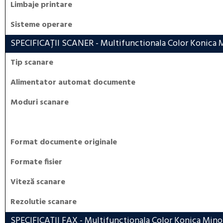
Limbaje printare
Sisteme operare
SPECIFICAȚII SCANER
- Multifunctionala Color Konica 
Tip scanare
Alimentator automat documente
Moduri scanare
Format documente originale
Formate fisier
Viteză scanare
Rezolutie scanare
SPECIFICAȚII FAX
- Multifunctionala Color Konica Mino