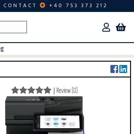
CONTACT
+40 753 373 212
og
|
Review (0)