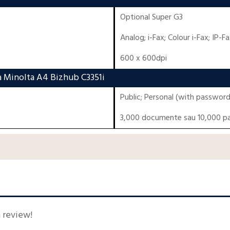
Optional Super G3
Analog; i-Fax; Colour i-Fax; IP-F
600 x 600dpi
a Minolta A4 Bizhub C3351i
Public; Personal (with password
3,000 documente sau 10,000 pa
n review!