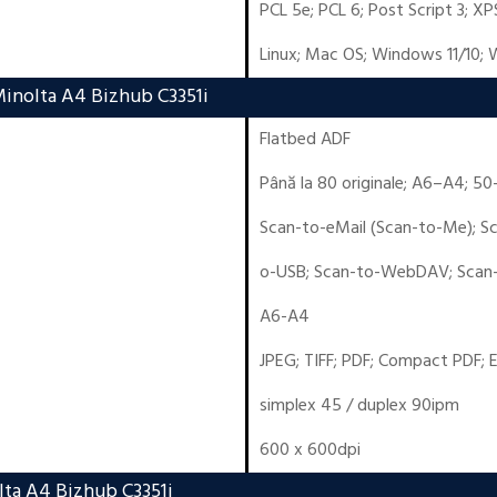
PCL 5e
;
PCL 6
;
Post Script 3
;
XP
Linux
;
Mac OS
;
Windows 11/10
;
W
Minolta A4 Bizhub C3351i
Flatbed ADF
Până la 80 originale; A6–A4; 5
Scan-to-eMail (Scan-to-Me); S
o-USB; Scan-to-WebDAV; Scan
A6-A4
JPEG; TIFF; PDF; Compact PDF; 
simplex 45 / duplex 90ipm
600 x 600dpi
lta A4 Bizhub C3351i