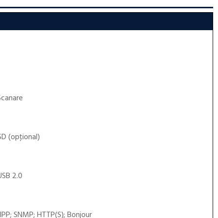
Scanare
D (opţional)
USB 2.0
 IPP; SNMP; HTTP(S); Bonjour