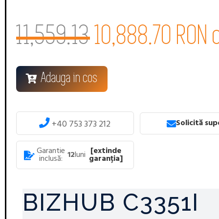
11,559.13
10,888.70 RON 
Adauga in cos
Solicită su
+40 753 373 212
Garantie
[extinde
12
luni
inclusă:
garanția]
BIZHUB C3351I