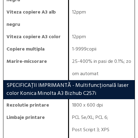
negru
Viteza copiere A3 alb
12ppm
negru
Viteza copiere A3 color
12ppm
Copiere multipla
1-9999copii
Marire-micsorare
25-400% in pasi de 0.1%; zo
om automat
SPECIFICAȚII IMPRIMANTĂ
- Multifuncțională laser
color Konica Minolta A3 Bizhub C257i
Rezolutie printare
1800 x 600 dpi
Limbaje printare
PCL 5e/XL
;
PCL 6
;
Post Script 3
;
XPS