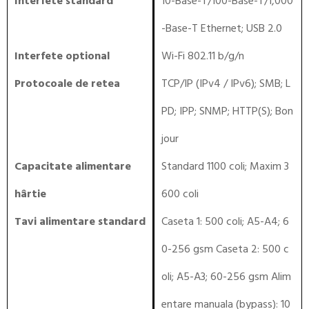
Interfete standard
10-Base-T/100-Base-T/1,000
-Base-T Ethernet; USB 2.0
Interfete optional
Wi-Fi 802.11 b/g/n
Protocoale de retea
TCP/IP (IPv4 / IPv6); SMB; L
PD; IPP; SNMP; HTTP(S); Bon
jour
Capacitate alimentare
Standard 1100 coli; Maxim 3
hârtie
600 coli
Tavi alimentare standard
Caseta 1: 500 coli; A5-A4; 6
0-256 gsm Caseta 2: 500 c
oli; A5-A3; 60-256 gsm Alim
entare manuala (bypass): 10