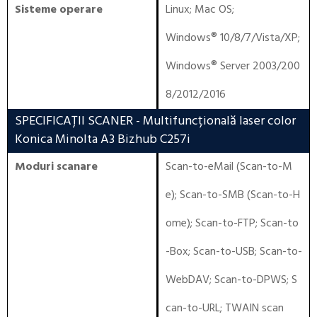
Sisteme operare
Linux
;
Mac OS
;
Windows® 10/8/7/Vista/XP
;
Windows® Server 2003/200
8/2012/2016
SPECIFICAȚII SCANER
- Multifuncțională laser color
Konica Minolta A3 Bizhub C257i
Moduri scanare
Scan-to-eMail (Scan-to-M
e); Scan-to-SMB (Scan-to-H
ome); Scan-to-FTP; Scan-to
-Box; Scan-to-USB; Scan-to-
WebDAV; Scan-to-DPWS; S
can-to-URL; TWAIN scan