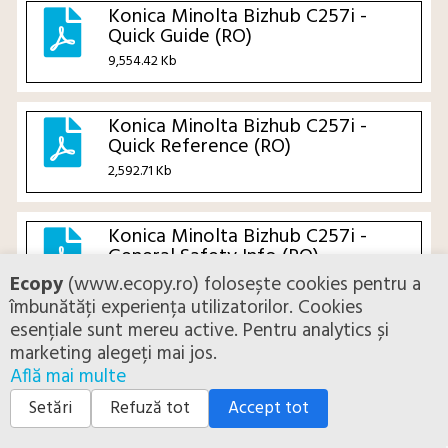
Konica Minolta Bizhub C257i -
Quick Guide (RO)
9,554.42 Kb
Konica Minolta Bizhub C257i -
Quick Reference (RO)
2,592.71 Kb
Konica Minolta Bizhub C257i -
General Safety Info (RO)
4,532.49 Kb
Ecopy
(www.ecopy.ro) folosește cookies pentru a
îmbunătăți experiența utilizatorilor. Cookies
esențiale sunt mereu active. Pentru analytics și
Konica Minolta Bizhub C257i
marketing alegeți mai jos.
Brosura (RO)
Află mai multe
3,345.79 Kb
Setări
Refuză tot
Accept tot