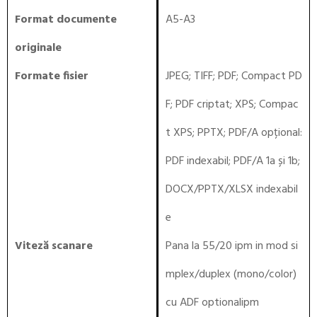
Format documente
A5-A3
originale
Formate fisier
JPEG; TIFF; PDF; Compact PD
F; PDF criptat; XPS; Compac
t XPS; PPTX; PDF/A opțional:
PDF indexabil; PDF/A 1a și 1b;
DOCX/PPTX/XLSX indexabil
e
Viteză scanare
Pana la 55/20 ipm in mod si
mplex/duplex (mono/color)
cu ADF optionalipm