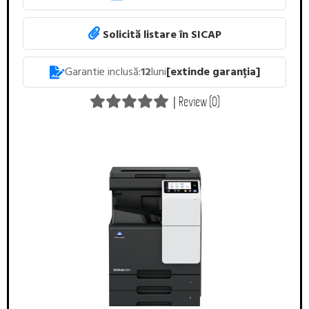
Solicită listare în SICAP
Garantie inclusă:
12
luni
[extinde garanția]
|
Review (0)