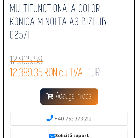
MULTIFUNCTIONALA COLOR
KONICA MINOLTA A3 BIZHUB
C257I
12,905.58
12,389.35 RON cu TVA |
EUR
Adauga in cos
+40 753 373 212
Solicită suport